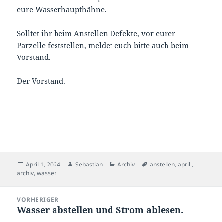
eure Wasserhaupthähne.
Solltet ihr beim Anstellen Defekte, vor eurer
Parzelle feststellen, meldet euch bitte auch beim
Vorstand.
Der Vorstand.
Veröffentlicht
Autor
Kategorien
Schlagwörter
April 1, 2024
Sebastian
Archiv
anstellen
,
april.
,
am
archiv
,
wasser
Beitragsnavigation
VORHERIGER
Wasser abstellen und Strom ablesen.
Vorheriger
Beitrag: