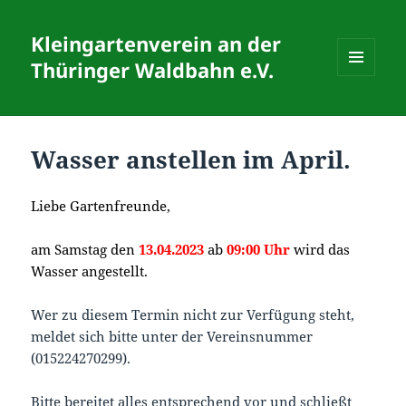
Kleingartenverein an der
Thüringer Waldbahn e.V.
MENÜ
UND
WIDGETS
Wasser anstellen im April.
Liebe Gartenfreunde,
am Samstag den
13
.0
4.2023
ab
09
:00 Uhr
wird das
Wasser angestellt.
Wer zu diesem Termin nicht zur Verfügung steht,
meldet sich bitte unter der Vereinsnummer
(015224270299).
Bitte bereitet alles entsprechend vor und schließt