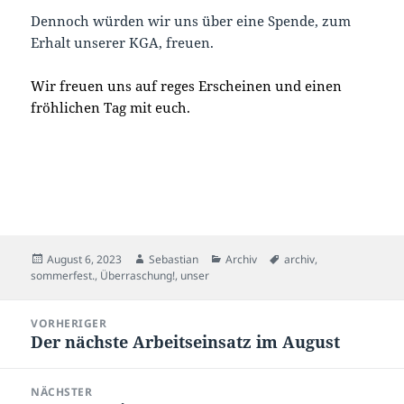
Dennoch würden wir uns über eine Spende, zum
Erhalt unserer KGA, freuen.
Wir freuen uns auf reges Erscheinen und einen
fröhlichen Tag mit euch.
Veröffentlicht
Autor
Kategorien
Schlagwörter
August 6, 2023
Sebastian
Archiv
archiv
,
am
sommerfest.
,
Überraschung!
,
unser
Beitragsnavigation
VORHERIGER
Der nächste Arbeitseinsatz im August
Vorheriger
Beitrag:
NÄCHSTER