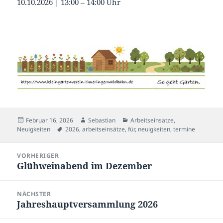
10.10.2026 | 13:00 – 14:00 Uhr
Veröffentlicht
Autor
Kategorien
Februar 16, 2026
Sebastian
Arbeitseinsätze
,
am
Schlagwörter
Neuigkeiten
2026
,
arbeitseinsätze
,
für
,
neuigkeiten
,
termine
Beitragsnavigation
VORHERIGER
Glühweinabend im Dezember
Vorheriger
Beitrag:
NÄCHSTER
Jahreshauptversammlung 2026
Nächster
Beitrag: